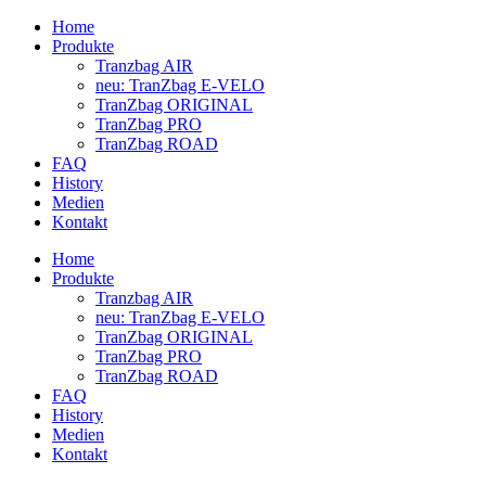
Home
Produkte
Tranzbag AIR
neu: TranZbag E-VELO
TranZbag ORIGINAL
TranZbag PRO
TranZbag ROAD
FAQ
History
Medien
Kontakt
Home
Produkte
Tranzbag AIR
neu: TranZbag E-VELO
TranZbag ORIGINAL
TranZbag PRO
TranZbag ROAD
FAQ
History
Medien
Kontakt