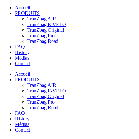
Accueil
PRODUITS
TranZbag AIR
TranZbag E-VELO
TranZbag Original
TranZbag Pro
TranZbag Road
FAQ
History
Médias
Contact
Accueil
PRODUITS
TranZbag AIR
TranZbag E-VELO
TranZbag Original
TranZbag Pro
TranZbag Road
FAQ
History
Médias
Contact